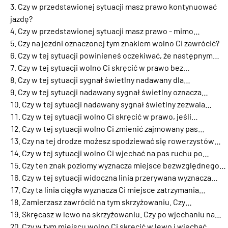
Czy w przedstawionej sytuacji masz prawo kontynuować
jazdę?
Czy w przedstawionej sytuacji masz prawo - mimo…
Czy na jezdni oznaczonej tym znakiem wolno Ci zawrócić?
Czy w tej sytuacji powinieneś oczekiwać, że następnym…
Czy w tej sytuacji wolno Ci skręcić w prawo bez…
Czy w tej sytuacji sygnał świetlny nadawany dla…
Czy w tej sytuacji nadawany sygnał świetlny oznacza…
Czy w tej sytuacji nadawany sygnał świetlny zezwala…
Czy w tej sytuacji wolno Ci skręcić w prawo, jeśli…
Czy w tej sytuacji wolno Ci zmienić zajmowany pas…
Czy na tej drodze możesz spodziewać się rowerzystów…
Czy w tej sytuacji wolno Ci wjechać na pas ruchu po…
Czy ten znak poziomy wyznacza miejsce bezwzględnego…
Czy w tej sytuacji widoczna linia przerywana wyznacza…
Czy ta linia ciągła wyznacza Ci miejsce zatrzymania…
Zamierzasz zawrócić na tym skrzyżowaniu. Czy…
Skręcasz w lewo na skrzyżowaniu. Czy po wjechaniu na…
Czy w tym miejscu wolno Ci skręcić w lewo i wjechać…