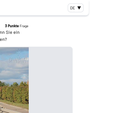
DE
▼
3 Punkte
Frage
nn Sie ein
ren?