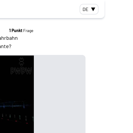
DE
▼
1 Punkt
Frage
Fahrbahn
ante?