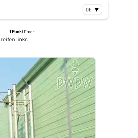
DE
▼
1 Punkt
Frage
eifen links