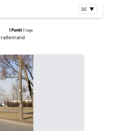
DE
▼
1 Punkt
Frage
Straßenrand